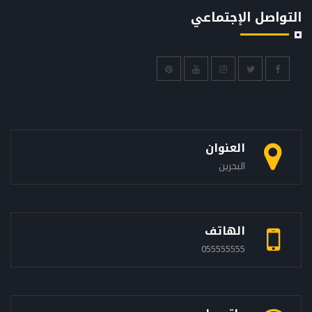
التواصل الإجتماعي
العنوان
البحرين
الهاتف
055555555