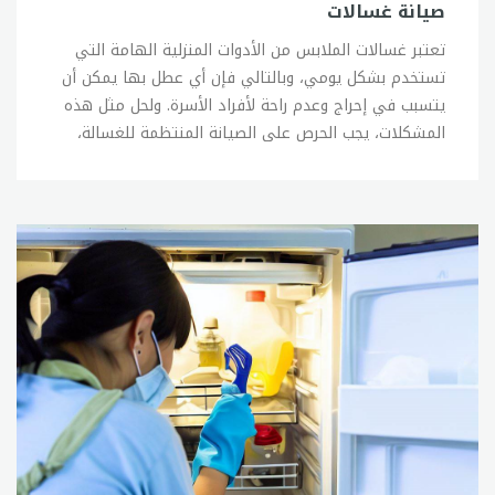
صيانة غسالات
تعتبر غسالات الملابس من الأدوات المنزلية الهامة التي
تستخدم بشكل يومي، وبالتالي فإن أي عطل بها يمكن أن
يتسبب في إحراج وعدم راحة لأفراد الأسرة. ولحل مثل هذه
المشكلات، يجب الحرص على الصيانة المنتظمة للغسالة،
كما يجب الحفاظ على العناية بها وعدم التعرض للصدمات
أو الاحتكاكات الزائدة. وفي حالة وجود أي عطل في
الغسالة، يمكن القيام ببعض الإصلاحات البسيطة بنفسك،
ولكن في حالة عدم القدرة على إصلاح المشكلة، يجب
الاتصال ب sitename. الإصلاحات البسيطة التي يمكن
القيام بها بنفسك في حالة وجود أعطال بسيطة في
الغسالة تشمل: 1- فحص خراطيم المياه والتأكد من عدم
وجود تسربات أو تلف فيها. 2- فحص الفلاتر وتنظيفها
بانتظام. 3- فحص وتنظيف جهاز الصرف الصحي. 4- فحص
وتنظيف الأجزاء الداخلية للغسالة. 5- فحص الأسلاك
الكهربائية والتأكد من سلامتها. وفي حالة عدم القدرة
على إصلاح المشكلة بنفسك، يجب الاتصال ب sitename
لإصلاح الأعطال بشكل صحيح ودقيق. ويمكنك الاتصال