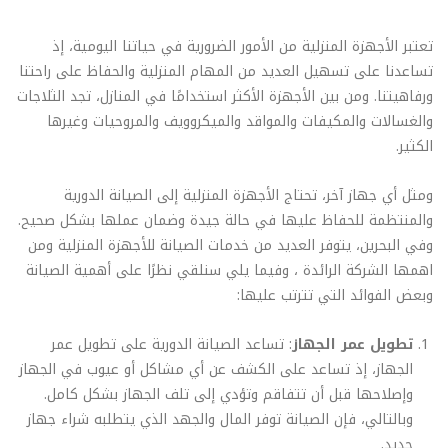
العديد من المشاكل والتحديات التي يمكن أن تواجهه في
مجال الإصلاح. 5- الالتزام: يجب أن يكون لدى فني تصليح
تعتبر الأجهزة المنزلية من الأمور الضرورية في حياتنا اليومية، إذ
الثلاجات الالتزام بالمواعيد والمواصفات، حيث يعتمد العملاء
تساعدنا على تسهيل العديد من المهام المنزلية والحفاظ على راحتنا
على الفني لإصلاح ثلاجاتهم في أسرع وقت ممكن، وبأفضل
ورفاهيتنا. ومن بين الأجهزة الأكثر استخدامًا في المنازل، تجد الثلاجات
جودة ممكنة. يتميز فني تصليح الثلاجات فى sitename
والغسالات والمكيفات والمواقد والميكروويف والمروحيات وغيرها
بالقدرة على تحمل ضغط العمل والعمل تحت الضغط
الكثير.
والتعامل مع المشاكل بشكل جيد. ومن المهم الحرص على
اختيار فني متخصص ومحترف في هذا المجال لضمان
ومثل أي جهاز آخر، تحتاج الأجهزة المنزلية إلى الصيانة الدورية
الحصول على خدمة عالية الجودة وإصلاح فعال للثلاجة.
والمنتظمة للحفاظ عليها في حالة جيدة وضمان عملها بشكل صحيح.
وفي البحرين، يتوفر العديد من خدمات الصيانة للأجهزة المنزلية ومن
اهمها الشركة الرائدة ، وفيما يلي سنلقي نظرًا على أهمية الصيانة
وبعض الفوائد التي تترتب عليها:
تطويل عمر الجهاز
: تساعد الصيانة الدورية على تطويل عمر
الجهاز، إذ تساعد على الكشف عن أي مشاكل أو عيوب في الجهاز
وإصلاحها قبل أن تتفاقم وتؤدي إلى تلف الجهاز بشكل كامل.
وبالتالي، فإن الصيانة توفر المال والجهد الذي يتطلبه شراء جهاز
جديد.