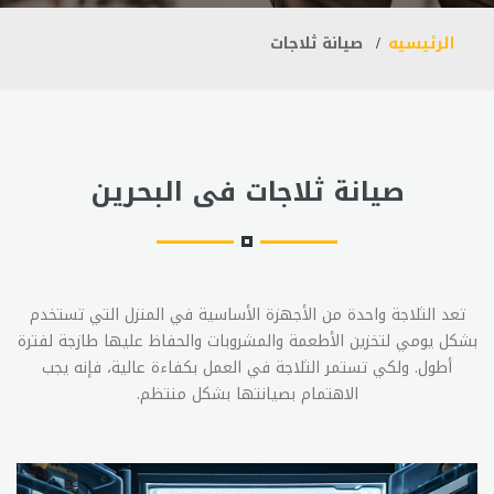
الرئيسيه
صيانة ثلاجات
صيانة ثلاجات فى البحرين
تعد الثلاجة واحدة من الأجهزة الأساسية في المنزل التي تستخدم
بشكل يومي لتخزين الأطعمة والمشروبات والحفاظ عليها طازجة لفترة
أطول. ولكي تستمر الثلاجة في العمل بكفاءة عالية، فإنه يجب
الاهتمام بصيانتها بشكل منتظم.