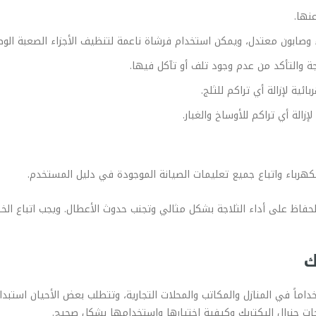
نها.
 وصابون معتدل، ويمكن استخدام فرشاة ناعمة لتنظيف الأجزاء الصعبة الوص
ة والتأكد من عدم وجود تلف أو تآكل فيها.
ئية لإزالة أي تراكم للثلج.
لة أي تراكم للأوساخ والغبار.
كهرباء واتباع جميع تعليمات الصيانة الموجودة في دليل المستخدم.
للحفاظ على أداء الثلاجة بشكل مثالي وتجنب حدوث الأعطال. ويجب اتباع ال
ك
خداماً في المنازل والمكاتب والمحلات التجارية، وتتطلب بعض الأحيان استبدا
ت جنرال اليكتريك وكيفية اختيارها واستخدامها بشكل صحيح.