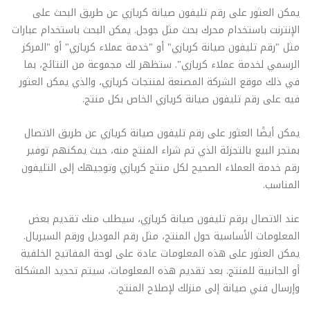
يمكن العثور على رقم تليفون صيانة كريازي عن طريق البحث على
الإنترنت باستخدام محرك بحث مثل جوجل. يمكن البحث باستخدام عبارات
مثل "رقم تليفون صيانة كريازي" أو "خدمة عملاء كريازي" أو "المركز
الرسمي لخدمة عملاء كريازي". ستظهر لك مجموعة من النتائج، بما
في ذلك موقع الشركة المصنعة لمنتجات كريازي، والذي يمكن العثور
فيه على رقم تليفون صيانة كريازي الخاص بكل منتج.
يمكن أيضًا العثور على رقم تليفون صيانة كريازي عن طريق الاتصال
بمتجر البيع بالتجزئة الذي تم شراء المنتج منه، حيث يمكنهم توفير
رقم خدمة العملاء الصحيح لكل منتج كريازي وتوجيهك إلى التليفون
المناسب.
عند الاتصال برقم تليفون صيانة كريازي، سيطلب منك تقديم بعض
المعلومات الأساسية حول المنتج، مثل رقم الموديل ورقم السيريال.
يمكن العثور على هذه المعلومات عادة على لوحة المفاتيح الخلفية
أو الجانبية للمنتج. بعد تقديم هذه المعلومات، سيتم تحديد المشكلة
وإرسال فني صيانة إلى منزلك لإصلاح المنتج.