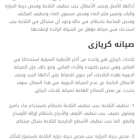
أدائها الأمثل وتجنب الأعطال. يجب تنظيف الثلاجة وفحص درجة الحرارة
والباب وتغيير فلتر الماء وفحص مستوى الماء وتنظيف المكثف
وفحص الضاغط بانتظام. في حالة وجود أي مشاكل في الثلاجة يجب
استدعاء فني صيانة مؤهل من الشركة الرائدة لإصلاحها.
صيانه كريازى
ثلاجات كريازي هي واحدة من أكثر الأجهزة المنزلية استخدامًا في
العالم، وهي تتميز بالجودة والأداء العالي. ومع ذلك، فإن الصيانة
الدورية لهذه الثلاجات أمر حيوي للحفاظ على أدائها الجيد وتجنب
الأعطال الناتجة عن عدم الصيانة الدورية. في هذا المقال، سوف
نتحدث عن بعض النصائح الهامة لصيانة ثلاجات كريازي.
1- تنظيف الثلاجة: يجب تنظيف الثلاجة بانتظام باستخدام ماء دافئ
وصابون خفيف. يجب تنظيف الأرفف والأدراج بانتظام لإزالة الأوساخ
والبقع. كما يجب تنظيف الأسطح الخارجية للثلاجة بشكل منتظم.
2- فحص درجة الحرارة: يجب فحص درجة حرارة الثلاجة باستمرار للتأكد