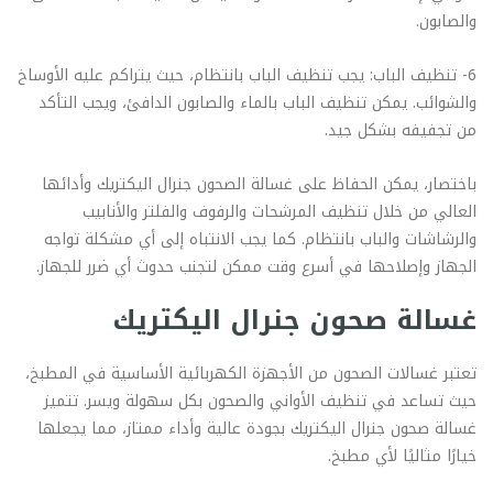
والصابون.
6- تنظيف الباب: يجب تنظيف الباب بانتظام، حيث يتراكم عليه الأوساخ
والشوائب. يمكن تنظيف الباب بالماء والصابون الدافئ، ويجب التأكد
من تجفيفه بشكل جيد.
باختصار، يمكن الحفاظ على غسالة الصحون جنرال اليكتريك وأدائها
العالي من خلال تنظيف المرشحات والرفوف والفلتر والأنابيب
والرشاشات والباب بانتظام. كما يجب الانتباه إلى أي مشكلة تواجه
الجهاز وإصلاحها في أسرع وقت ممكن لتجنب حدوث أي ضرر للجهاز.
غسالة صحون جنرال اليكتريك
تعتبر غسالات الصحون من الأجهزة الكهربائية الأساسية في المطبخ،
حيث تساعد في تنظيف الأواني والصحون بكل سهولة ويسر. تتميز
غسالة صحون جنرال اليكتريك بجودة عالية وأداء ممتاز، مما يجعلها
خيارًا مثاليًا لأي مطبخ.