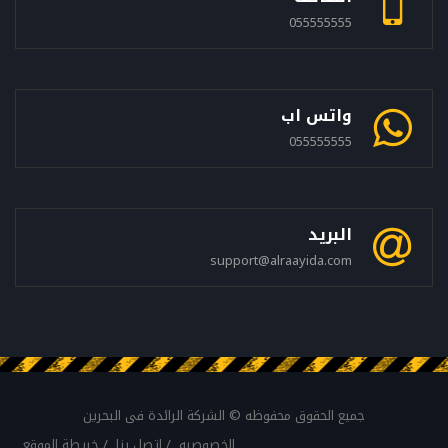
055555555
واتس اب
055555555
البريد
support@alraayida.com
جميع الحقوق محفوظه © الشركة الرائدة فى البحرين
الخصوصيه
إتصل بنا
خريطة الموقع