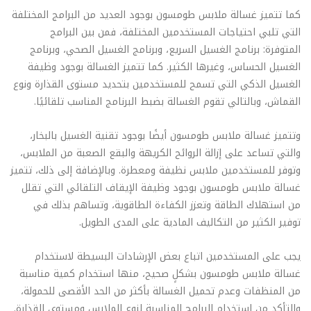
كما تتميز غسالة ملابس طومسون بوجود العديد من البرامج المختلفة
التي تلبي احتياجات المستخدمين المختلفة، فمن بين البرامج
المتوفرة: برنامج الغسيل السريع، وبرنامج الغسيل الصحي، وبرنامج
الغسيل الحساس، وغيرها الكثير. كما تتميز الغسالة بوجود وظيفة
الغسيل الذكي التي تسمح للمستخدمين بتحديد مستوى القذارة ونوع
القماش، وبالتالي تقوم الغسالة بضبط البرنامج المناسب تلقائيًا.
وتتميز غسالة ملابس طومسون أيضًا بوجود تقنية الغسيل بالبخار،
والتي تساعد على إزالة الروائح الكريهة والبقع الصعبة من الملابس،
وتوفر للمستخدمين ملابس نظيفة ومعطرة. وبالإضافة إلى ذلك، تتميز
غسالة ملابس طومسون بوجود وظيفة الإيقاف التلقائي التي تقلل
من استهلاك الطاقة وتعزز الكفاءة الطاقوية، وتساهم بذلك في
توفير الكثير من التكاليف المادية على المدى الطويل.
يجب على المستخدمين اتباع بعض الإرشادات البسيطة لاستخدام
غسالة ملابس طومسون بشكلٍ صحيح، منها استخدام كمية مناسبة
من المنظفات وعدم تحميل الغسالة بأكثر من الحد الأقصى للحمولة،
والتأكد من استخدام البرامج المناسبة لنوع الملابس ومستوى القذارة.