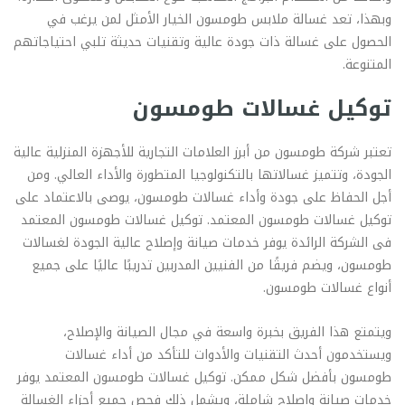
وبهذا، تعد غسالة ملابس طومسون الخيار الأمثل لمن يرغب في
الحصول على غسالة ذات جودة عالية وتقنيات حديثة تلبي احتياجاتهم
المتنوعة.
توكيل غسالات طومسون
تعتبر شركة طومسون من أبرز العلامات التجارية للأجهزة المنزلية عالية
الجودة، وتتميز غسالاتها بالتكنولوجيا المتطورة والأداء العالي. ومن
أجل الحفاظ على جودة وأداء غسالات طومسون، يوصى بالاعتماد على
توكيل غسالات طومسون المعتمد. توكيل غسالات طومسون المعتمد
فى الشركة الرائدة يوفر خدمات صيانة وإصلاح عالية الجودة لغسالات
طومسون، ويضم فريقًا من الفنيين المدربين تدريبًا عاليًا على جميع
أنواع غسالات طومسون.
ويتمتع هذا الفريق بخبرة واسعة في مجال الصيانة والإصلاح،
ويستخدمون أحدث التقنيات والأدوات للتأكد من أداء غسالات
طومسون بأفضل شكل ممكن. توكيل غسالات طومسون المعتمد يوفر
خدمات صيانة وإصلاح شاملة، ويشمل ذلك فحص جميع أجزاء الغسالة