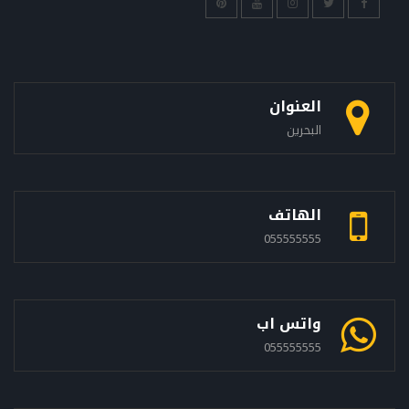
العنوان
البحرين
الهاتف
055555555
واتس اب
055555555