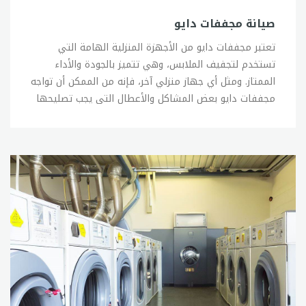
صيانة مجففات دايو
تعتبر مجففات دايو من الأجهزة المنزلية الهامة التي
تستخدم لتجفيف الملابس، وهي تتميز بالجودة والأداء
الممتاز. ومثل أي جهاز منزلي آخر، فإنه من الممكن أن تواجه
مجففات دايو بعض المشاكل والأعطال التي يجب تصليحها
للحفاظ على أدائها الجيد. فيما يلي نستعرض بعض النصائح
والإرشادات الهامة لصيانة مجففات دايو: 1- تنظيف الفلتر:
يجب تنظيف فلتر المجفف بشكل دوري، وذلك لتجنب تراكم
الغبار والشعر والأوساخ الأخرى التي قد تؤثر على أداء
المجفف وتسبب انسدادًا في الهواء. يجب تنظيف الفلتر بعد
كل استخدام، ويمكن استخدام فرشاة ناعمة أو الماء
لتنظيفه. 2- تنظيف مجرى الهواء: يجب تنظيف مجرى
الهواء الذي يخرج من المجفف بشكل دوري، وذلك لتجنب
تراكم الأوساخ والغبار فيه والذي يؤثر على تدفق الهواء
وأداء المجفف. يمكن استخدام فرشاة ناعمة أو مكنسة
لتنظيف مجرى الهواء. 3- تنظيف الأنابيب: يجب تنظيف
الأنابيب التي تصل المجفف بالخارج بشكل دوري، وذلك لتجنب