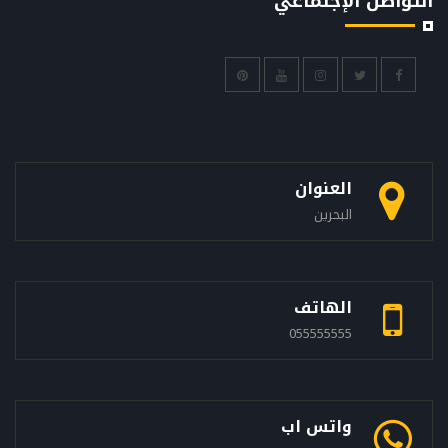
التواصل الإجتماعي
العنوان
البحرين
الهاتف
055555555
واتس اب